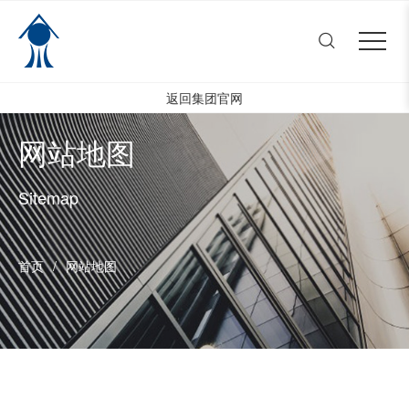
常州市东南电器电机有限公司
Close menu
首页
Open submenu (公司介绍)
公司介绍
2
返回集团官网
Open submenu (产品中心)
产品中心
4
网站地图
Open submenu (人才与发展
人才与发展
3
Sitemap
新闻中心
首页
/
网站地图