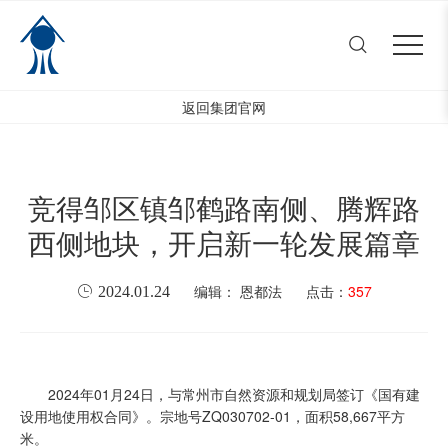
常州市东南电器电机有限公司
Close menu
首页
Open submenu (公司介绍)
公司介绍
2
返回集团官网
Open submenu (产品中心)
产品中心
4
Open submenu (人才与发展
人才与发展
3
竞得邹区镇邹鹤路南侧、腾辉路
新闻中心
西侧地块，开启新一轮发展篇章
编辑： 恩都法
点击：
357
2024.01.24
2024年01月24日，与常州市自然资源和规划局签订《国有建
设用地使用权合同》。宗地号ZQ030702-01，面积58,667平方
米。